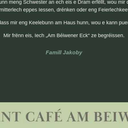
n meng Schwester an ech eis e Dram erfëllt, wou mir d
mitterlech eppes Iessen, drénken oder eng Feierlechkeet
dass mir eng Keelebunn
am
Haus hunn, wou e kann puer
Mir frënn eis, Iech „
Am
Béiwener Eck“ ze begréissen.
Famill Jakoby