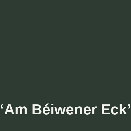
Menu
Gedrénkskaart
“Am Béiwener Eck