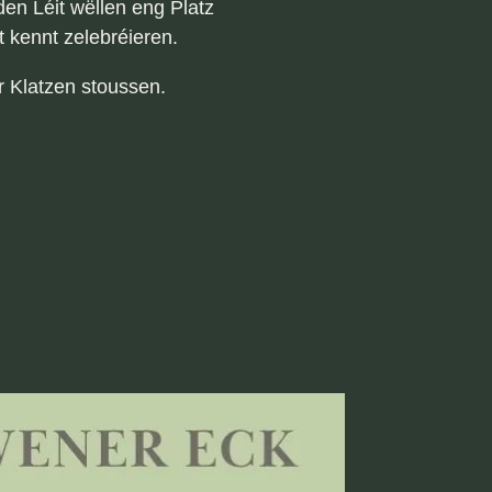
en Léit wëllen eng Platz
 kennt zelebréieren.
 Klatzen stoussen.