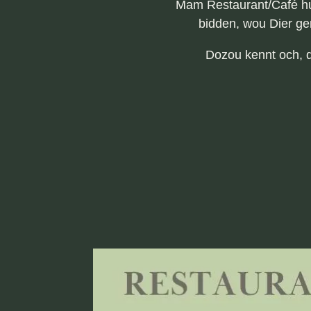
Mam Restaurant/Café hun
bidden, wou Dier ge
Dozou kennt och, 